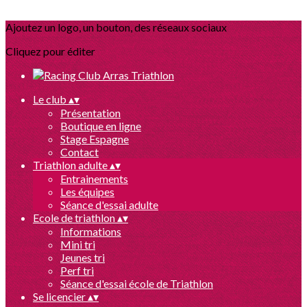
Ajoutez un logo, un bouton, des réseaux sociaux
Cliquez pour éditer
Le club
▴
▾
Présentation
Boutique en ligne
Stage Espagne
Contact
Triathlon adulte
▴
▾
Entrainements
Les équipes
Séance d'essai adulte
Ecole de triathlon
▴
▾
Informations
Mini tri
Jeunes tri
Perf tri
Séance d'essai école de Triathlon
Se licencier
▴
▾