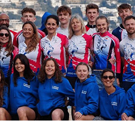
Exporter les lignes sélectionnées
Exporter toutes les colonnes
Exporter uniquement les colonnes affichées
Menu
<
>
Entrainements
Les équipes
Séance d'essai adulte
?>
Images de la page d'accueil
Cliquez pour éditer