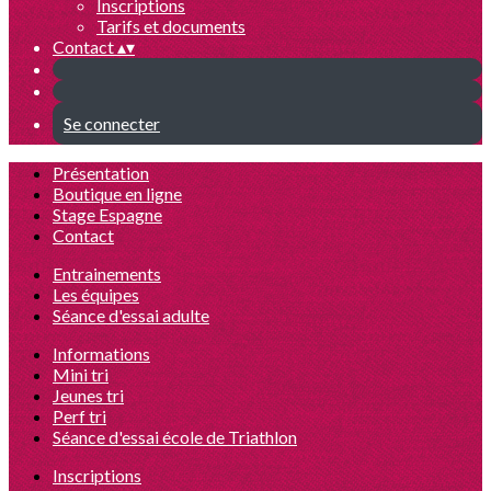
Inscriptions
Tarifs et documents
Contact
▴
▾
Se connecter
Présentation
Boutique en ligne
Stage Espagne
Contact
Entrainements
Les équipes
Séance d'essai adulte
Informations
Mini tri
Jeunes tri
Perf tri
Séance d'essai école de Triathlon
Inscriptions